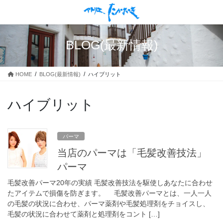
コ
ナ
ン
ビ
テ
ゲ
ン
ー
BLOG(最新情報)
ツ
シ
に
ョ
移
ン
HOME
BLOG(最新情報)
ハイブリット
動
に
移
動
ハイブリット
パーマ
当店のパーマは「毛髪改善技法」
パーマ
毛髪改善パーマ20年の実績 毛髪改善技法を駆使しあなたに合わせ
たアイテムで損傷を防ぎます。 毛髪改善パーマとは、一人一人
の毛髪の状況に合わせ、パーマ薬剤や毛髪処理剤をチョイスし、
毛髪の状況に合わせて薬剤と処理剤をコント […]