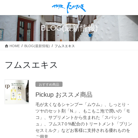
コ
ナ
ン
ビ
テ
ゲ
ン
ー
BLOG(最新情報)
ツ
シ
に
ョ
移
ン
HOME
BLOG(最新情報)
フムスエキス
動
に
移
動
フムスエキス
おすすめ商品
Pickup おススメ商品
毛が太くなるシャンプー「ムウム」、しっとり・
ツヤのセット剤「N.」、もこもこ泡で潤いの「モ
コ」、サプリメントから生まれた「スパッシ
ュ」、フムス7０%配合のトリートメント「プリン
セスミルク」などお客様に支持される優れものを
ご用意