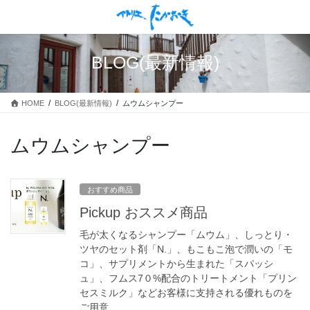
コ
ナ
ン
ビ
テ
ゲ
ン
ー
BLOG(最新情報)
ツ
シ
に
ョ
移
ン
HOME
BLOG(最新情報)
ムウムシャンプー
動
に
移
動
ムウムシャンプー
おすすめ商品
Pickup おススメ商品
毛が太くなるシャンプー「ムウム」、しっとり・
ツヤのセット剤「N.」、もこもこ泡で潤いの「モ
コ」、サプリメントから生まれた「スパッシ
ュ」、フムス7０%配合のトリートメント「プリン
セスミルク」などお客様に支持される優れものを
ご用意