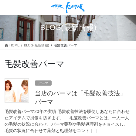
コ
ナ
ン
ビ
テ
ゲ
ン
ー
BLOG(最新情報)
ツ
シ
に
ョ
移
ン
HOME
BLOG(最新情報)
毛髪改善パーマ
動
に
移
動
毛髪改善パーマ
パーマ
当店のパーマは「毛髪改善技法」
パーマ
毛髪改善パーマ20年の実績 毛髪改善技法を駆使しあなたに合わせ
たアイテムで損傷を防ぎます。 毛髪改善パーマとは、一人一人
の毛髪の状況に合わせ、パーマ薬剤や毛髪処理剤をチョイスし、
毛髪の状況に合わせて薬剤と処理剤をコント […]