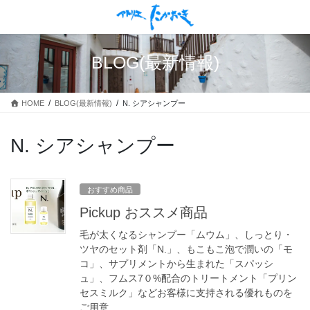
コ
ナ
ン
ビ
テ
ゲ
ン
ー
BLOG(最新情報)
ツ
シ
に
ョ
移
ン
HOME
BLOG(最新情報)
N. シアシャンプー
動
に
移
動
N. シアシャンプー
おすすめ商品
Pickup おススメ商品
毛が太くなるシャンプー「ムウム」、しっとり・
ツヤのセット剤「N.」、もこもこ泡で潤いの「モ
コ」、サプリメントから生まれた「スパッシ
ュ」、フムス7０%配合のトリートメント「プリン
セスミルク」などお客様に支持される優れものを
ご用意